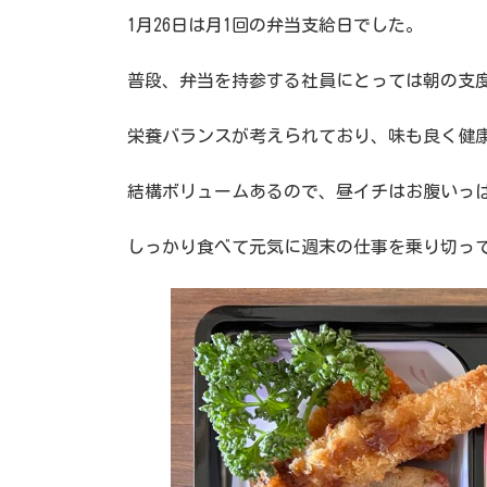
新
日
1月26日は月1回の弁当支給日でした。
時
:
普段、弁当を持参する社員にとっては朝の支
栄養バランスが考えられており、味も良く健
結構ボリュームあるので、昼イチはお腹いっ
しっかり食べて元気に週末の仕事を乗り切っ