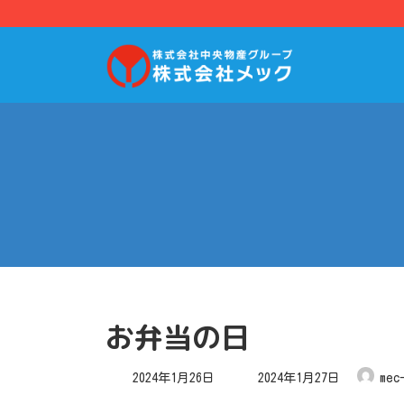
コ
ナ
ン
ビ
テ
ゲ
ン
ー
ツ
シ
へ
ョ
ス
ン
キ
に
ッ
移
プ
動
お弁当の日
最
2024年1月26日
2024年1月27日
mec
終
更