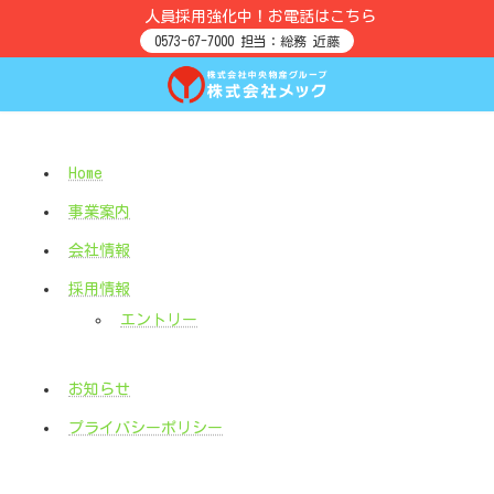
コ
ナ
人員採用強化中！お電話はこちら
ン
ビ
テ
ゲ
0573-67-7000 担当：総務 近藤
ン
ー
ツ
シ
へ
ョ
ス
ン
キ
に
ッ
移
プ
動
Home
事業案内
会社情報
採用情報
エントリー
お知らせ
プライバシーポリシー